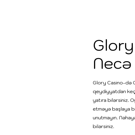
Glor
Necə 
Glory Casino-də 
qeydiyyatdan keçmə
yatıra bilərsiniz
etməyə başlaya bi
unutmayın. Nəhayə
bilərsiniz.