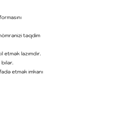
formasını
nömrənizi təqdim
l etmək lazımdır.
bilər.
fadə etmək imkanı