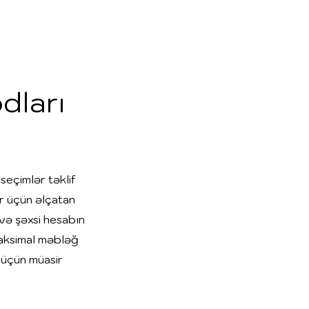
dları
seçimlər təklif
lər üçün əlçatan
və şəxsi hesabın
 maksimal məbləğ
ı üçün müasir