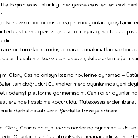
 tətbiqinin əsas üstünlüyü hər yerdə və istənilən vaxt canl
r.
ə eksklüziv mobil bonuslar və promosyonlara çıxış təmin ed
 interfeys barmaq izinizdən asılı olmayaraq, hətta ayaq üst
edir.
ilə ən son turnirlər və uduşlar barədə məlumatları vaxtında al
iyaları hesabınızı tez və təhlükəsiz şəkildə artırmağa imka
şım. Glory Casino onlayn kazino novlərinə oynamaq – Üstü
 sözlər tam doğrudur! Bukmeker mərc oyunlarında yeni dey
ətli ödənişli platforma görməmişdim. Canlı diler oyunları
aat ərzində hesabıma köçürüldü. Mütəxəssislərdən ibarət
suala dərhal cavab verir. Şiddətlə tövsiyə edirəm!
ım. Glory Casino onlayn kazino novlərinə oynamaq – Üstün
 edir. Oyunların keyfiyyəti yüksək səviyyədədir və interfe