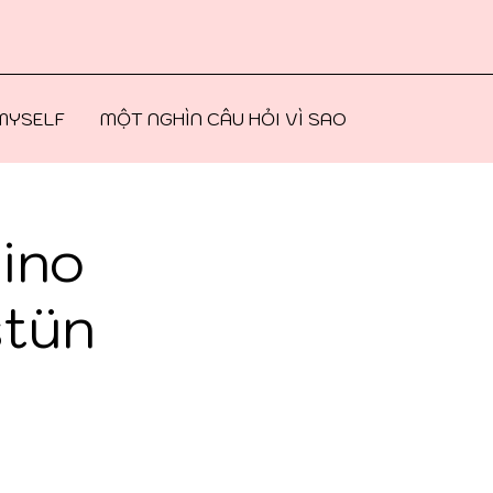
MYSELF
MỘT NGHÌN CÂU HỎI VÌ SAO
zino
stün