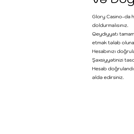
Glory Casino-da h
doldurmalısınız.
Qeydiyyatı tamaml
etmək tələb olun
Hesabınızı doğrul
Şəxsiyyətinizi təs
Hesab doğrulandı
əldə edirsiniz.