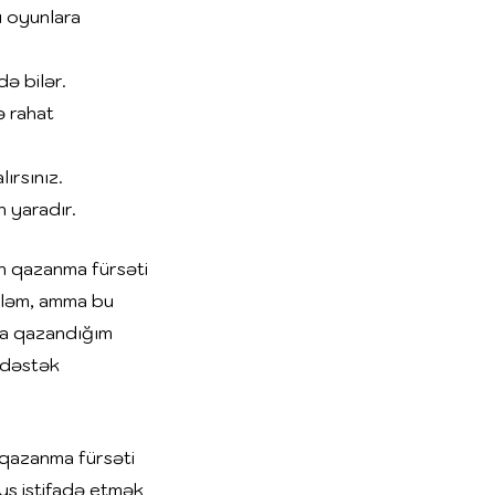
ı oyunlara
ə bilər.
ə rahat
ırsınız.
n yaradır.
n qazanma fürsəti
iləm, amma bu
nda qazandığım
 dəstək
 qazanma fürsəti
ys istifadə etmək