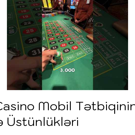
Casino Mobil Tətbiqini
ə Üstünlükləri