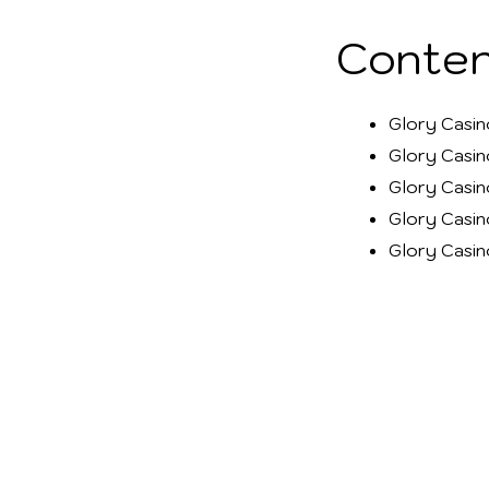
Conten
Glory Casi
Glory Casin
Glory Casin
Glory Casin
Glory Casino