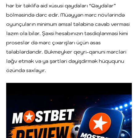
hər bir təklifə aid xüsusi qaydaları “Qaydalar”
bölməsində dərc edir. Müəyyən mərc növlərində
oyunçuların minimum əmsal tələbinə cavab verməsi
lazım ola bilər. Şəxsi hesabınızın təsdiqlənməsi kimi
proseslər də mərc çıxarışları üçün əsas
tələblərdəndir. Bukmeyker qeyri-qanuni mərcləri
ləğv etmək və ya şərtləri dəyişdirmək hüququnu
özündə saxlayır.