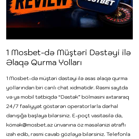
1 Mosbet-də Müştəri Dəstəyi ilə
Əlaqə Qurma Yolları
1 Mosbet-də müştəri dəstəyi ilə əsas əlaqə qurma
yollarından biri canlı chat xidmətidir. Rəsmi saytda
və ya mobil tətbiqdə “Dəstək” bölməsini axtararaq
24/7 fəaliyyət göstərən operatorlarla dərhal
danışığa başlaya bilərsiniz. E-poçt vasitəsilə də,
kömə
k@mosbet.az
ünvanına öz məsələnizi ətraflı
izah edib, rəsmi cavab gözləyə bilərsiniz. Telefonla