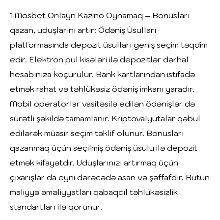
1 Mosbet Onlayn Kazino Oynamaq – Bonusları
qazan, uduşlarını artır: Ödəniş Üsulları
platformasında depozit üsulları geniş seçim təqdim
edir. Elektron pul kisələri ilə depozitlər dərhal
hesabınıza köçürülür. Bank kartlarından istifadə
etmək rahat və təhlükəsiz ödəniş imkanı yaradır.
Mobil operatorlar vasitəsilə edilən ödənişlər də
sürətli şəkildə tamamlanır. Kriptovalyutalar qəbul
edilərək müasir seçim təklif olunur. Bonusları
qazanmaq üçün seçilmiş ödəniş üsulu ilə depozit
etmək kifayətdir. Uduşlarınızı artırmaq üçün
çıxarışlar da eyni dərəcədə asan və şəffafdır. Bütün
maliyyə əməliyyatları qabaqcıl təhlükəsizlik
standartları ilə qorunur.