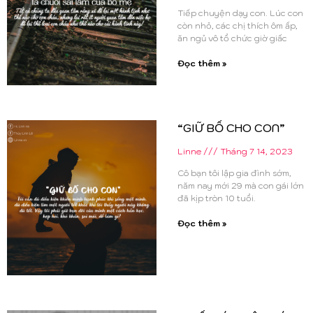
Tiếp chuyện dạy con. Lúc con
còn nhỏ, các chị thích ôm ấp,
ăn ngủ vô tổ chức giờ giấc
Đọc thêm »
“GIỮ BỐ CHO CON”
Linne
Tháng 7 14, 2023
Cô bạn tôi lập gia đình sớm,
năm nay mới 29 mà con gái lớn
đã kịp tròn 10 tuổi.
Đọc thêm »