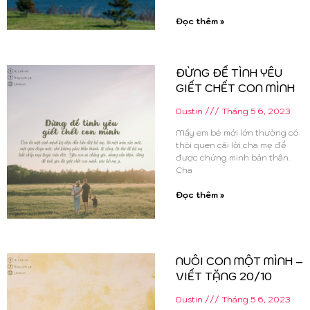
Đọc thêm »
ĐỪNG ĐỂ TÌNH YÊU
GIẾT CHẾT CON MÌNH
Dustin
Tháng 5 6, 2023
Mấy em bé mới lớn thường có
thói quen cãi lời cha mẹ để
được chứng minh bản thân.
Cha
Đọc thêm »
NUÔI CON MỘT MÌNH –
VIẾT TẶNG 20/10
Dustin
Tháng 5 6, 2023