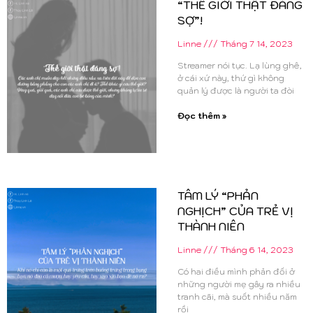
“THẾ GIỚI THẬT ĐÁNG
SỢ”!
Linne
Tháng 7 14, 2023
Streamer nói tục. Lạ lùng ghê,
ở cái xứ này, thứ gì không
quản lý được là người ta đòi
Đọc thêm »
TÂM LÝ “PHẢN
NGHỊCH” CỦA TRẺ VỊ
THÀNH NIÊN
Linne
Tháng 6 14, 2023
Có hai điều mình phản đối ở
những người mẹ gây ra nhiều
tranh cãi, mà suốt nhiều năm
rồi