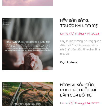
HÃY SẴN SÀNG,
TRƯỚC KHI LÀM MẸ
Linne
Tháng 7 14, 2023
Đây là một trong những quan
điểm về “nghĩa vụ và trách
nhiệm” của việc làm cha, làm
mẹ, và
Đọc thêm »
HÀNH VI XẤU CỦA
CON, LÀ CHUỖI SAI
LẦM CỦA BỐ MẸ
Linne
Tháng 7 14, 2023