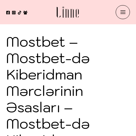
Skip
to
MA
content
ME
Mostbet –
Mostbet-də
Kiberidman
Mərclərinin
Əsasları –
Mostbet-də