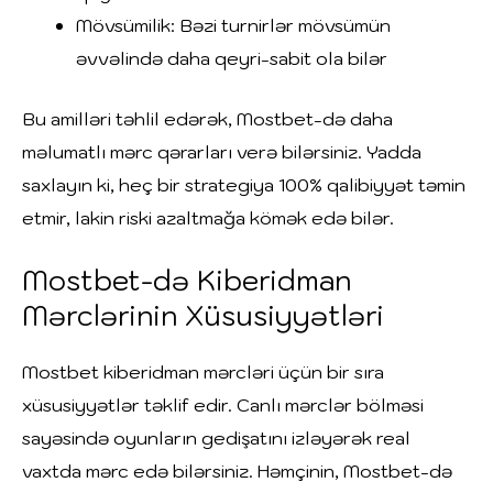
Mövsümilik: Bəzi turnirlər mövsümün
əvvəlində daha qeyri-sabit ola bilər
Bu amilləri təhlil edərək, Mostbet-də daha
məlumatlı mərc qərarları verə bilərsiniz. Yadda
saxlayın ki, heç bir strategiya 100% qalibiyyət təmin
etmir, lakin riski azaltmağa kömək edə bilər.
Mostbet-də Kiberidman
Mərclərinin Xüsusiyyətləri
Mostbet kiberidman mərcləri üçün bir sıra
xüsusiyyətlər təklif edir. Canlı mərclər bölməsi
sayəsində oyunların gedişatını izləyərək real
vaxtda mərc edə bilərsiniz. Həmçinin, Mostbet-də