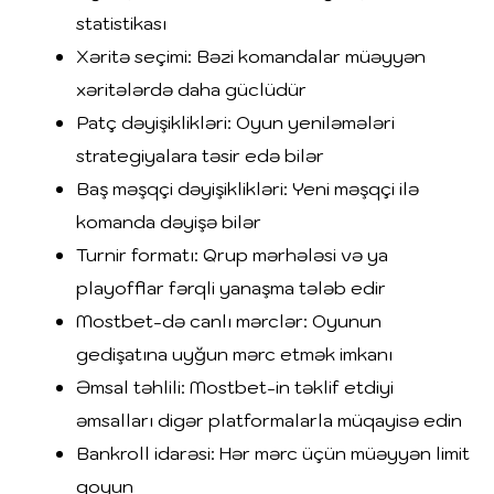
statistikası
Xəritə seçimi: Bəzi komandalar müəyyən
xəritələrdə daha güclüdür
Patç dəyişiklikləri: Oyun yeniləmələri
strategiyalara təsir edə bilər
Baş məşqçi dəyişiklikləri: Yeni məşqçi ilə
komanda dəyişə bilər
Turnir formatı: Qrup mərhələsi və ya
playofflar fərqli yanaşma tələb edir
Mostbet-də canlı mərclər: Oyunun
gedişatına uyğun mərc etmək imkanı
Əmsal təhlili: Mostbet-in təklif etdiyi
əmsalları digər platformalarla müqayisə edin
Bankroll idarəsi: Hər mərc üçün müəyyən limit
qoyun